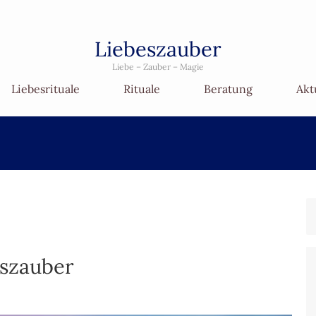
Liebeszauber
Liebe – Zauber – Magie
Liebesrituale
Rituale
Beratung
Akt
szauber