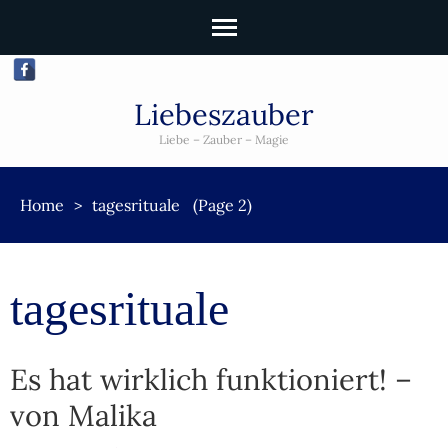
Liebeszauber
Liebe – Zauber – Magie
Home
>
tagesrituale
(Page 2)
tagesrituale
Es hat wirklich funktioniert! –
von Malika