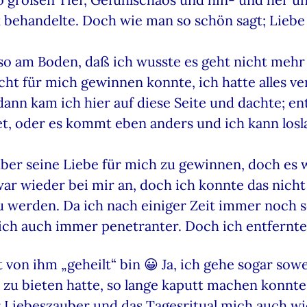
 behandelte. Doch wie man so schön sagt; Liebe 
so am Boden, daß ich wusste es geht nicht mehr 
cht für mich gewinnen konnte, ich hatte alles ve
dann kam ich hier auf diese Seite und dachte;
et, oder es kommt eben anders und ich kann losl
ber seine Liebe für mich zu gewinnen, doch es w
r wieder bei mir an, doch ich konnte das nicht 
u werden. Da ich nach einiger Zeit immer noch 
ßlich auch immer penetranter. Doch ich entfernt
von ihm „geheilt“ bin 😀 Ja, ich gehe sogar sowe
 zu bieten hatte, so lange kaputt machen konnte
 Liebeszauber und das Tagesritual mich auch wi