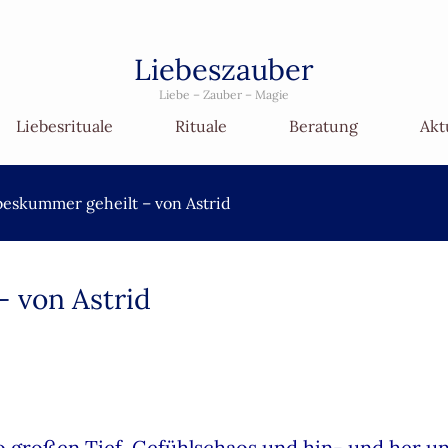
Liebeszauber
Liebe – Zauber – Magie
Liebesrituale
Rituale
Beratung
Akt
eskummer geheilt – von Astrid
 von Astrid
so großen Tief, Gefühlschaos und hin- und her u