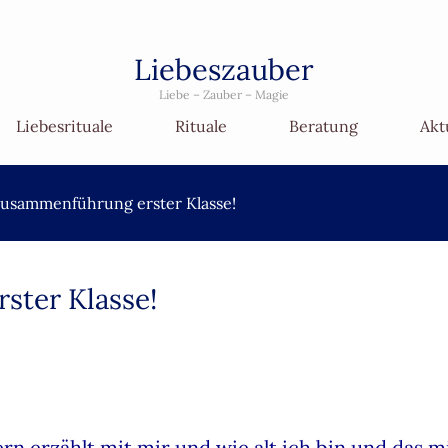
Liebeszauber
Liebe – Zauber – Magie
Liebesrituale
Rituale
Beratung
Akt
zusammenführung erster Klasse!
ster Klasse!
ern erzählt mit mir und wie alt ich bin und das 