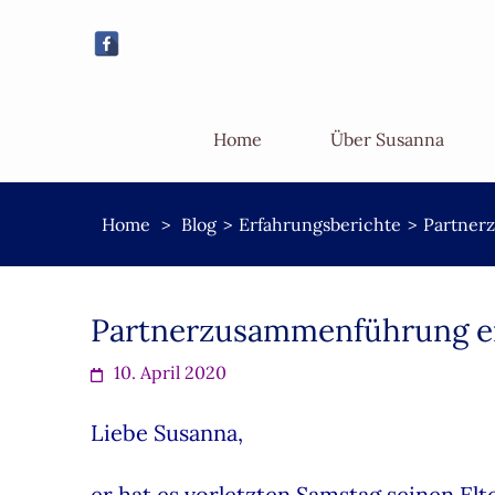
Home
Über Susanna
Home
>
Blog
>
Erfahrungsberichte
>
Partner
Partnerzusammenführung er
10. April 2020
Liebe Susanna,
er hat es vorletzten Samstag seinen Elt