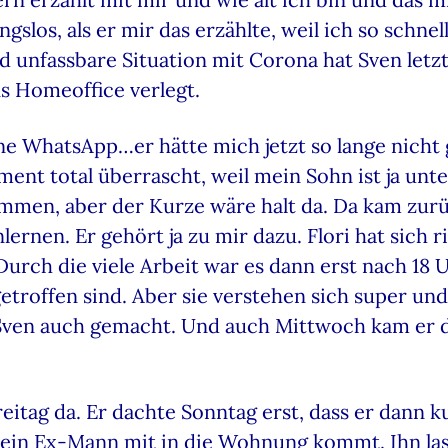
gslos, als er mir das erzählte, weil ich so schne
d unfassbare Situation mit Corona hat Sven letzt
s Homeoffice verlegt.
e WhatsApp…er hätte mich jetzt so lange nicht 
nt total überrascht, weil mein Sohn ist ja unte
mmen, aber der Kurze wäre halt da. Da kam zurüc
lernen. Er gehört ja zu mir dazu. Flori hat sich r
urch die viele Arbeit war es dann erst nach 18 U
getroffen sind. Aber sie verstehen sich super und
at Sven auch gemacht. Und auch Mittwoch kam er 
itag da. Er dachte Sonntag erst, dass er dann k
 mein Ex-Mann mit in die Wohnung kommt. Ihn las