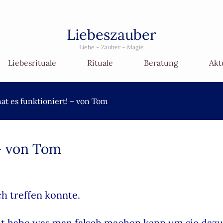
Liebeszauber
Liebe – Zauber – Magie
Liebesrituale
Rituale
Beratung
Akt
hat es funktioniert! – von Tom
 – von Tom
ch treffen konnte.
ht habe was man falsch machen kann um sie daz