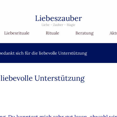
Liebeszauber
Liebe – Zauber – Magie
Liebesrituale
Rituale
Beratung
Akt
edankt sich für die liebevolle Unterstützung
 liebevolle Unterstützung
ng. Du konntest mich sehr gut lesen, obwohl wir