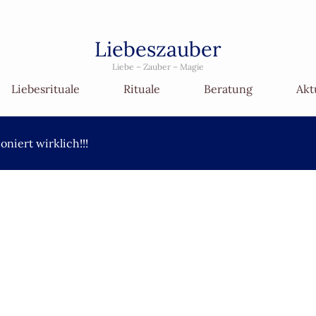
Liebeszauber
Liebe – Zauber – Magie
Liebesrituale
Rituale
Beratung
Akt
oniert wirklich!!!