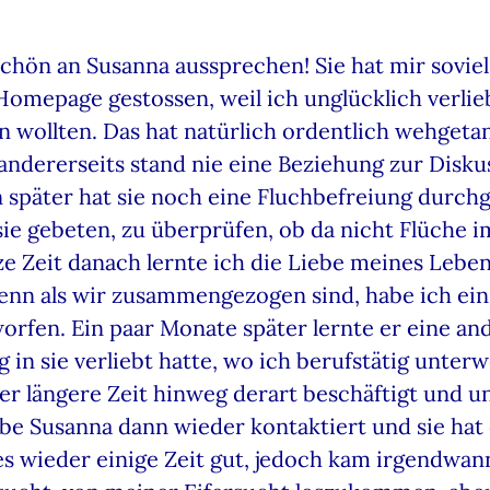
chön an Susanna aussprechen! Sie hat mir soviel
Homepage gestossen, weil ich unglücklich verlieb
n wollten. Das hat natürlich ordentlich wehgetan.
andererseits stand nie eine Beziehung zur Disk
später hat sie noch eine Fluchbefreiung durchg
h sie gebeten, zu überprüfen, ob da nicht Flüche
e Zeit danach lernte ich die Liebe meines Leben
 denn als wir zusammengezogen sind, habe ich ein
fen. Ein paar Monate später lernte er eine ande
ig in sie verliebt hatte, wo ich berufstätig unter
ber längere Zeit hinweg derart beschäftigt und u
abe Susanna dann wieder kontaktiert und sie ha
es wieder einige Zeit gut, jedoch kam irgendwann